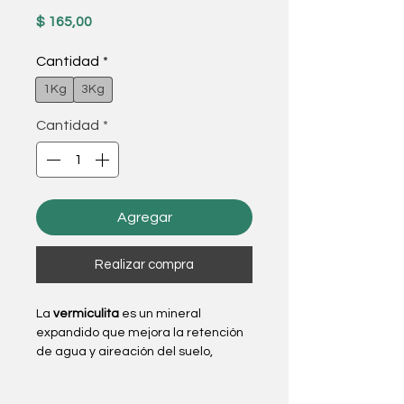
Precio
$ 165,00
Cantidad
*
1Kg
3Kg
Cantidad
*
Agregar
Realizar compra
La
vermiculita
es un mineral
expandido que mejora la retención
de agua y aireación del suelo,
promoviendo un crecimiento
saludable de las plantas. Ideal para