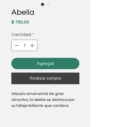
Abelia
Precio
$ 750,00
Cantidad
*
Agregar
Realizar compra
Arbusto ornamental de gran
atractivo, la abelia se destaca por
su follaje brillante que combina
tonos verdes con matices rojizos y
su delicada floración en pequeñas
campanitas blancas. De aspecto