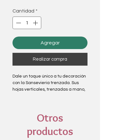
Cantidad
*
Agregar
Realizar compra
Dale un toque único a tu decoración
con la Sansevieria trenzada. Sus
hojas verticales, trenzadas a mano,
no solo aportan un estilo moderno y
elegante, sino que también son
increíblemente resistentes y de bajo
Otros
mantenimiento. Ideal para cualquier
rincón de tu hogar, esta planta
productos
purifica el aire y tolera condiciones
de luz variadas, haciendo que su