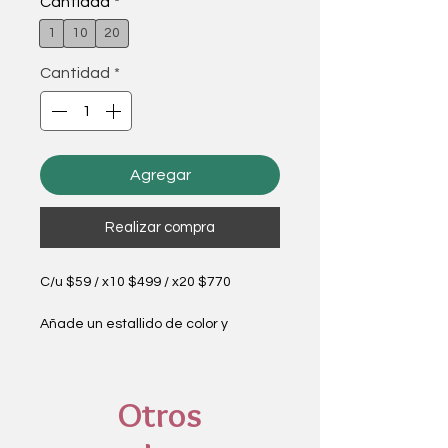
Cantidad
*
1
10
20
Cantidad
*
Agregar
Realizar compra
C/u $59 / x10 $499 / x20 $770
Añade un estallido de color y
frescura a tu hogar con nuestras
flores de estación. Estas plantas,
adaptadas al clima y a la
Otros
temporada, ofrecen una explosión
de tonalidades vibrantes y un aroma