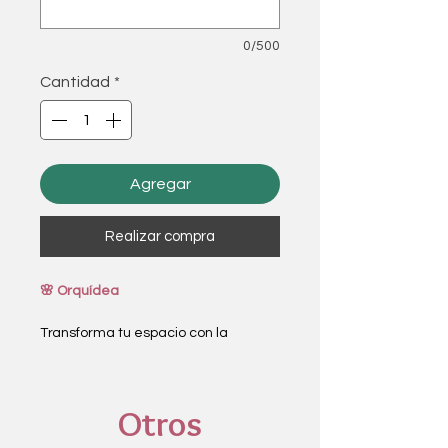
0/500
Cantidad
*
Agregar
Realizar compra
🌸 Orquídea
Transforma tu espacio con la
elegancia de una orquídea. Con sus
exóticas flores en una variedad de
colores vibrantes, esta planta no
Otros
solo añade un toque de sofisticación
a cualquier ambiente, sino que