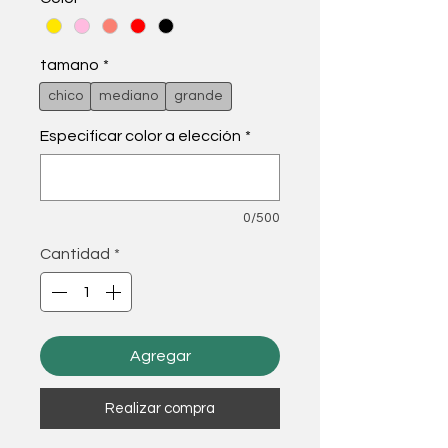
tamano
*
chico
mediano
grande
Especificar color a elección
*
0/500
Cantidad
*
Agregar
Realizar compra