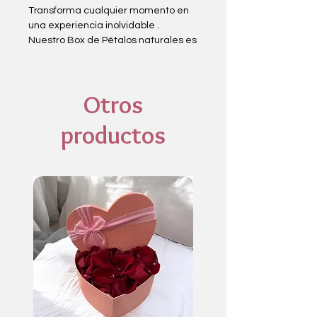
Transforma cualquier momento en
una experiencia inolvidable .
Nuestro Box de Pétalos naturales es
el detalle perfecto para sorprender
a esa persona especial , ideal para
propuestas de matrimonio ,
Otros
aniversarios , noches románticas ,
cumpleaños o cualquier ocasión que
productos
merezca un toque de magia.
Frescos , delicados y listos para
crear un ambiente único