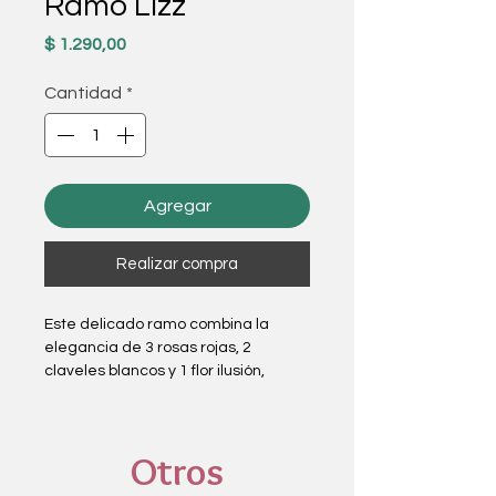
Ramo Lizz
Precio
$ 1.290,00
Cantidad
*
Agregar
Realizar compra
Este delicado ramo combina la
elegancia de 3 rosas rojas, 2
claveles blancos y 1 flor ilusión,
creando un arreglo armonioso y
lleno de romanticismo. Presentado
con envoltorio en tonos crema y lazo
Otros
rojo, es ideal para aniversarios,
cumpleaños, fechas especiales o